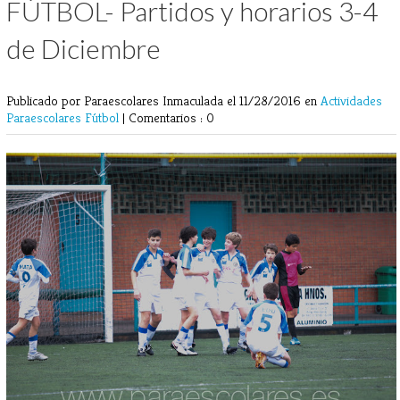
FÚTBOL- Partidos y horarios 3-4
de Diciembre
Publicado por Paraescolares Inmaculada
el 11/28/2016 en
Actividades
Paraescolares
Fútbol
|
Comentarios : 0