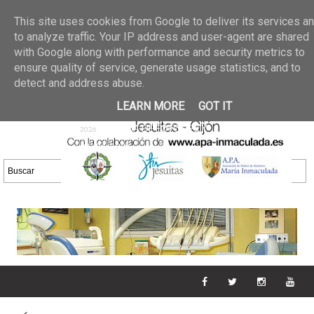
Últimas noticias
GALERIA DE FOTOS
02 jun 2026
This site uses cookies from Google to deliver its services a
30/05/2026
GALERIA
to analyze traffic. Your IP address and user-agent are shared
25 may 2026
with Google along with performance and security metrics to
DE FOTOS 23/05/2026
20 may
ensure quality of service, generate usage statistics, and to
GALERIA DE FOTOS
2026
detect and address abuse.
16/05/2026
GALERIA
11 may 2026
LEARN MORE
GOT IT
DE FOTOS 09/05/2026
28 abr
GALERIA DE FOTOS 25 Y
2026
26/04/2026