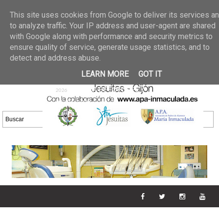
Últimas noticias
GALERIA DE FOTOS
02 jun 2026
This site uses cookies from Google to deliver its services a
30/05/2026
GALERIA
to analyze traffic. Your IP address and user-agent are shared
25 may 2026
with Google along with performance and security metrics to
DE FOTOS 23/05/2026
20 may
ensure quality of service, generate usage statistics, and to
GALERIA DE FOTOS
2026
detect and address abuse.
16/05/2026
GALERIA
11 may 2026
LEARN MORE
GOT IT
DE FOTOS 09/05/2026
28 abr
GALERIA DE FOTOS 25 Y
2026
26/04/2026