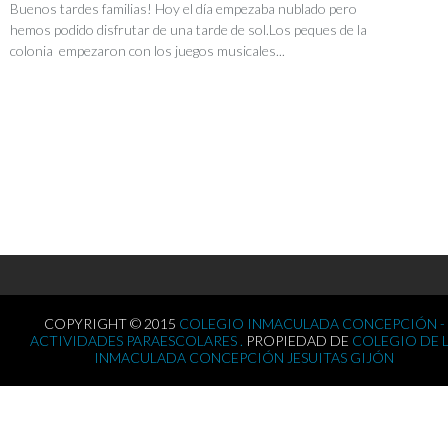
Buenos tardes familias! Hoy el día empezaba nublado pero
hemos podido disfrutar de una tarde de sol.Los peques de la
colonia empezaron con los juegos musicales...
COPYRIGHT © 2015
COLEGIO INMACULADA CONCEPCIÓN -
ACTIVIDADES PARAESCOLARES .
PROPIEDAD DE
COLEGIO DE 
INMACULADA CONCEPCIÓN JESUITAS GIJÓN