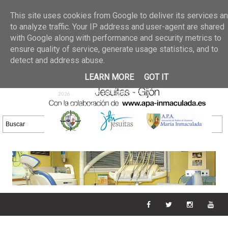
Últimas noticias
GALERIA DE FOTOS
02 jun 2026
This site uses cookies from Google to deliver its services a
30/05/2026
GALERIA
to analyze traffic. Your IP address and user-agent are shared
25 may 2026
with Google along with performance and security metrics to
DE FOTOS 23/05/2026
20 may
ensure quality of service, generate usage statistics, and to
GALERIA DE FOTOS
2026
detect and address abuse.
16/05/2026
GALERIA
11 may 2026
LEARN MORE
GOT IT
DE FOTOS 09/05/2026
28 abr
GALERIA DE FOTOS 25 Y
2026
26/04/2026