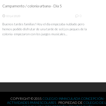
Campamento / colonia urbana - Día 5
0
03 jul 2020
Buenos tardes familias! Hoy el día empezaba nublado pero
hemos podido disfrutar de una tarde de sol.Los peques de la
colonia empezaron con los juegos musicales...
COPYRIGHT © 2015
COLEGIO INMACULADA CONCEPCIÓN -
ACTIVIDADES PARAESCOLARES .
PROPIEDAD DE
COLEGIO DE 