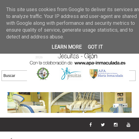
Últimas noticias
GALERIA DE FOTOS
02 jun 2026
This site uses cookies from Google to deliver its services a
30/05/2026
GALERIA
to analyze traffic. Your IP address and user-agent are shared
25 may 2026
with Google along with performance and security metrics to
DE FOTOS 23/05/2026
20 may
ensure quality of service, generate usage statistics, and to
GALERIA DE FOTOS
2026
detect and address abuse.
16/05/2026
GALERIA
11 may 2026
LEARN MORE
GOT IT
DE FOTOS 09/05/2026
28 abr
GALERIA DE FOTOS 25 Y
2026
26/04/2026