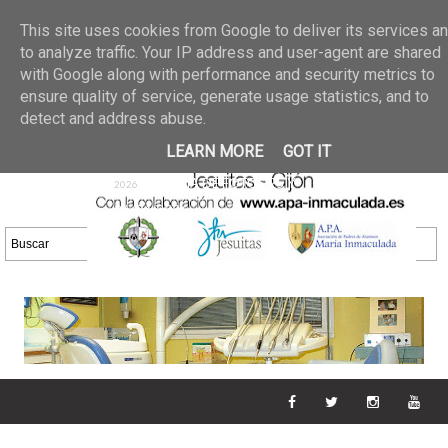
Últimas noticias
GALERIA DE FOTOS
02 jun 2026
This site uses cookies from Google to deliver its services a
30/05/2026
GALERIA
to analyze traffic. Your IP address and user-agent are shared
25 may 2026
with Google along with performance and security metrics to
DE FOTOS 23/05/2026
20 may
ensure quality of service, generate usage statistics, and to
GALERIA DE FOTOS
2026
detect and address abuse.
16/05/2026
GALERIA
11 may 2026
LEARN MORE
GOT IT
DE FOTOS 09/05/2026
28 abr
GALERIA DE FOTOS 25 Y
2026
26/04/2026