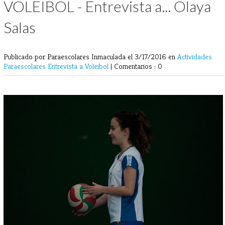
VOLEIBOL - Entrevista a... Olaya
Salas
Publicado por Paraescolares Inmaculada
el 3/17/2016 en
Actividades
Paraescolares
Entrevista a
Voleibol
|
Comentarios : 0