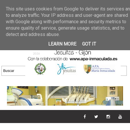
Últimas noticias
GALERIA DE FOTOS
02 jun 2026
This site uses cookies from Google to deliver its services a
30/05/2026
GALERIA
to analyze traffic. Your IP address and user-agent are shared
25 may 2026
with Google along with performance and security metrics to
DE FOTOS 23/05/2026
20 may
ensure quality of service, generate usage statistics, and to
GALERIA DE FOTOS
2026
detect and address abuse.
16/05/2026
GALERIA
11 may 2026
LEARN MORE
GOT IT
DE FOTOS 09/05/2026
28 abr
GALERIA DE FOTOS 25 Y
2026
26/04/2026