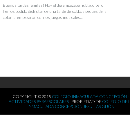
Buenos tardes familias! Hoy el día empezaba nublado pero
hemos podido disfrutar de una tarde de sol.Los peques de la
colonia empezaron con los juegos musicales...
COPYRIGHT © 2015
COLEGIO INMACULADA CONCEPCIÓN -
ACTIVIDADES PARAESCOLARES .
PROPIEDAD DE
COLEGIO DE 
INMACULADA CONCEPCIÓN JESUITAS GIJÓN