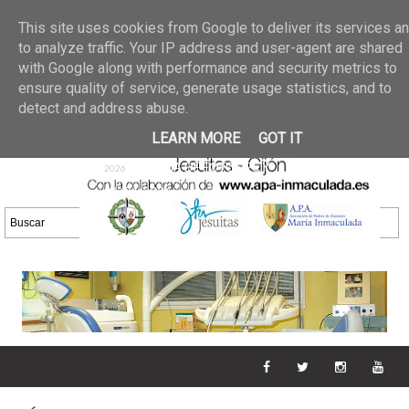
Últimas noticias
GALERIA DE FOTOS
02 jun 2026
This site uses cookies from Google to deliver its services a
30/05/2026
GALERIA
to analyze traffic. Your IP address and user-agent are shared
25 may 2026
with Google along with performance and security metrics to
DE FOTOS 23/05/2026
20 may
ensure quality of service, generate usage statistics, and to
GALERIA DE FOTOS
2026
detect and address abuse.
16/05/2026
GALERIA
11 may 2026
LEARN MORE
GOT IT
DE FOTOS 09/05/2026
28 abr
GALERIA DE FOTOS 25 Y
2026
26/04/2026