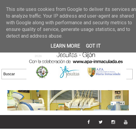
Últimas noticias
GALERIA DE FOTOS
02 jun 2026
This site uses cookies from Google to deliver its services a
30/05/2026
GALERIA
to analyze traffic. Your IP address and user-agent are shared
25 may 2026
with Google along with performance and security metrics to
DE FOTOS 23/05/2026
20 may
ensure quality of service, generate usage statistics, and to
GALERIA DE FOTOS
2026
detect and address abuse.
16/05/2026
GALERIA
11 may 2026
LEARN MORE
GOT IT
DE FOTOS 09/05/2026
28 abr
GALERIA DE FOTOS 25 Y
2026
26/04/2026