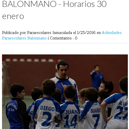
BALONMANO - Horarios 30
enero
Publicado por Paraescolares Inmaculada
el 1/25/2016 en
Actividades
Paraescolares
Balonmano
|
Comentarios : 0