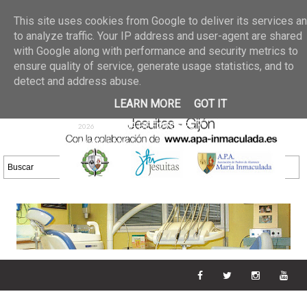
Últimas noticias
GALERIA DE FOTOS
02 jun 2026
This site uses cookies from Google to deliver its services a
30/05/2026
GALERIA
to analyze traffic. Your IP address and user-agent are shared
25 may 2026
with Google along with performance and security metrics to
DE FOTOS 23/05/2026
20 may
ensure quality of service, generate usage statistics, and to
GALERIA DE FOTOS
2026
detect and address abuse.
16/05/2026
GALERIA
11 may 2026
LEARN MORE
GOT IT
DE FOTOS 09/05/2026
28 abr
GALERIA DE FOTOS 25 Y
2026
26/04/2026