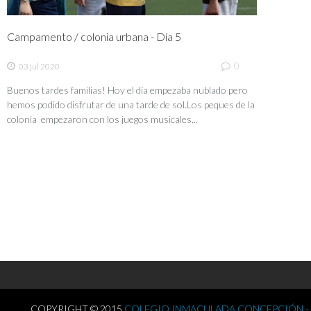
Campamento / colonia urbana - Día 5
0
03 jul 2020
Buenos tardes familias! Hoy el día empezaba nublado pero
hemos podido disfrutar de una tarde de sol.Los peques de la
colonia empezaron con los juegos musicales...
COPYRIGHT © 2015
COLEGIO INMACULADA CONCEPCIÓN -