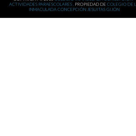
ACTIVIDADES PARAESCOLARES .
PROPIEDAD DE
COLEGIO DE 
INMACULADA CONCEPCIÓN JESUITAS GIJÓN