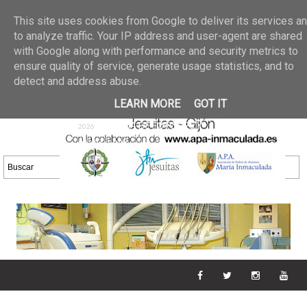
Últimas noticias
GALERIA DE FOTOS
02 jun 2026
This site uses cookies from Google to deliver its services a
30/05/2026
GALERIA
to analyze traffic. Your IP address and user-agent are shared
25 may 2026
with Google along with performance and security metrics to
DE FOTOS 23/05/2026
20 may
ensure quality of service, generate usage statistics, and to
GALERIA DE FOTOS
2026
detect and address abuse.
16/05/2026
GALERIA
11 may 2026
LEARN MORE
GOT IT
DE FOTOS 09/05/2026
28 abr
GALERIA DE FOTOS 25 Y
2026
26/04/2026