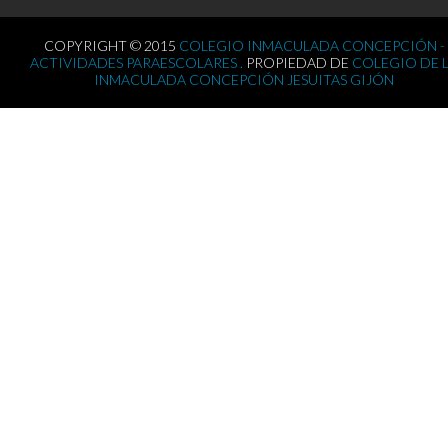
COPYRIGHT © 2015
COLEGIO INMACULADA CONCEPCIÓN -
ACTIVIDADES PARAESCOLARES .
PROPIEDAD DE
COLEGIO DE 
INMACULADA CONCEPCIÓN JESUITAS GIJÓN