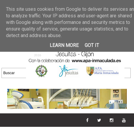
Últimas noticias
GALERIA DE FOTOS
02 jun 2026
This site uses cookies from Google to deliver its services a
30/05/2026
GALERIA
to analyze traffic. Your IP address and user-agent are shared
25 may 2026
with Google along with performance and security metrics to
DE FOTOS 23/05/2026
20 may
ensure quality of service, generate usage statistics, and to
GALERIA DE FOTOS
2026
detect and address abuse.
16/05/2026
GALERIA
11 may 2026
LEARN MORE
GOT IT
DE FOTOS 09/05/2026
28 abr
GALERIA DE FOTOS 25 Y
2026
26/04/2026