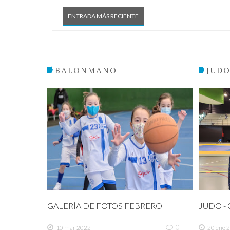
ENTRADA MÁS RECIENTE
BALONMANO
JUD
GALERÍA DE FOTOS FEBRERO
JUDO - C
0
10 mar 2022
20 ene 