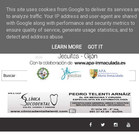
Últimas noticias
GALERIA DE FOTOS
02 jun 2026
This site uses cookies from Google to deliver its services a
30/05/2026
GALERIA
to analyze traffic. Your IP address and user-agent are shared
25 may 2026
with Google along with performance and security metrics to
DE FOTOS 23/05/2026
20 may
ensure quality of service, generate usage statistics, and to
GALERIA DE FOTOS
2026
detect and address abuse.
16/05/2026
GALERIA
11 may 2026
LEARN MORE
GOT IT
DE FOTOS 09/05/2026
28 abr
GALERIA DE FOTOS 25 Y
2026
26/04/2026