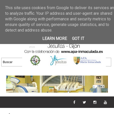
Últimas noticias
GALERIA DE FOTOS
02 jun 2026
This site uses cookies from Google to deliver its services a
30/05/2026
GALERIA
to analyze traffic. Your IP address and user-agent are shared
25 may 2026
with Google along with performance and security metrics to
DE FOTOS 23/05/2026
20 may
ensure quality of service, generate usage statistics, and to
GALERIA DE FOTOS
2026
detect and address abuse.
16/05/2026
GALERIA
11 may 2026
LEARN MORE
GOT IT
DE FOTOS 09/05/2026
28 abr
GALERIA DE FOTOS 25 Y
2026
26/04/2026