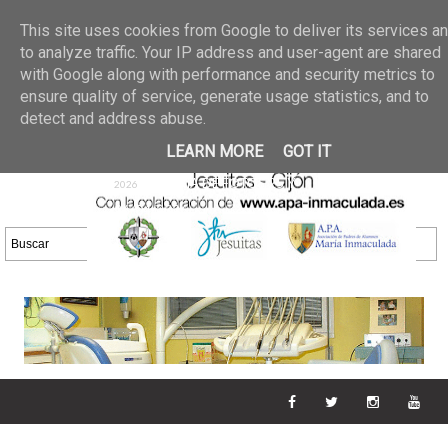
Últimas noticias
GALERIA DE FOTOS
02 jun 2026
This site uses cookies from Google to deliver its services a
30/05/2026
GALERIA
to analyze traffic. Your IP address and user-agent are shared
25 may 2026
with Google along with performance and security metrics to
DE FOTOS 23/05/2026
20 may
ensure quality of service, generate usage statistics, and to
GALERIA DE FOTOS
2026
detect and address abuse.
16/05/2026
GALERIA
11 may 2026
LEARN MORE
GOT IT
DE FOTOS 09/05/2026
28 abr
GALERIA DE FOTOS 25 Y
2026
26/04/2026