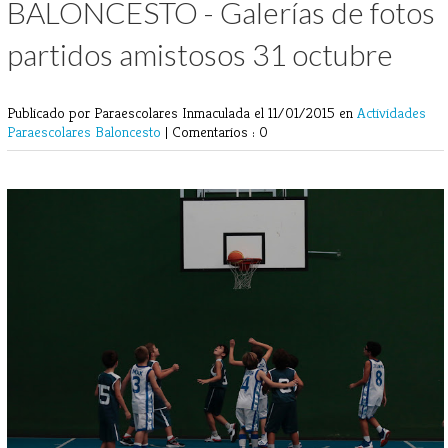
BALONCESTO - Galerías de fotos
partidos amistosos 31 octubre
Publicado por Paraescolares Inmaculada
el 11/01/2015 en
Actividades
Paraescolares
Baloncesto
|
Comentarios : 0