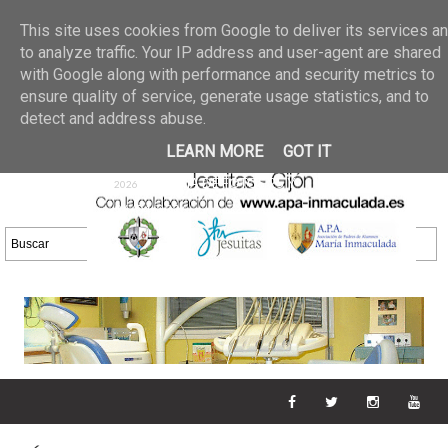
Últimas noticias
GALERIA DE FOTOS
02 jun 2026
This site uses cookies from Google to deliver its services a
30/05/2026
GALERIA
to analyze traffic. Your IP address and user-agent are shared
25 may 2026
with Google along with performance and security metrics to
DE FOTOS 23/05/2026
20 may
ensure quality of service, generate usage statistics, and to
GALERIA DE FOTOS
2026
detect and address abuse.
16/05/2026
GALERIA
11 may 2026
LEARN MORE
GOT IT
DE FOTOS 09/05/2026
28 abr
GALERIA DE FOTOS 25 Y
2026
26/04/2026