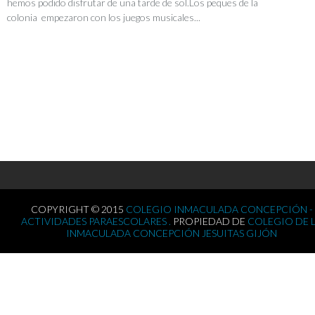
hemos podido disfrutar de una tarde de sol.Los peques de la
colonia empezaron con los juegos musicales...
COPYRIGHT © 2015
COLEGIO INMACULADA CONCEPCIÓN -
ACTIVIDADES PARAESCOLARES .
PROPIEDAD DE
COLEGIO DE 
INMACULADA CONCEPCIÓN JESUITAS GIJÓN