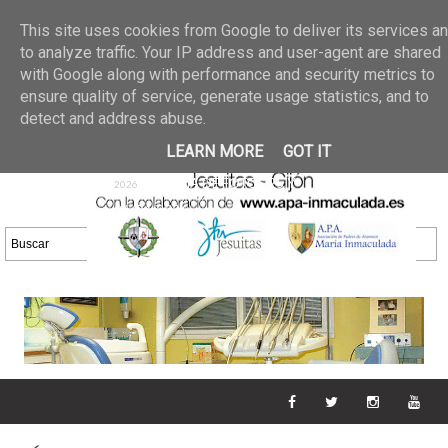
Últimas noticias
GALERIA DE FOTOS
02 jun 2026
This site uses cookies from Google to deliver its services a
30/05/2026
GALERIA
to analyze traffic. Your IP address and user-agent are shared
25 may 2026
with Google along with performance and security metrics to
DE FOTOS 23/05/2026
20 may
ensure quality of service, generate usage statistics, and to
GALERIA DE FOTOS
2026
detect and address abuse.
16/05/2026
GALERIA
11 may 2026
LEARN MORE
GOT IT
DE FOTOS 09/05/2026
28 abr
GALERIA DE FOTOS 25 Y
2026
26/04/2026