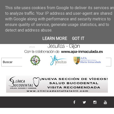
Últimas noticias
GALERIA DE FOTOS
02 jun 2026
This site uses cookies from Google to deliver its services a
30/05/2026
GALERIA
to analyze traffic. Your IP address and user-agent are shared
25 may 2026
with Google along with performance and security metrics to
DE FOTOS 23/05/2026
20 may
ensure quality of service, generate usage statistics, and to
GALERIA DE FOTOS
2026
detect and address abuse.
16/05/2026
GALERIA
11 may 2026
LEARN MORE
GOT IT
DE FOTOS 09/05/2026
28 abr
GALERIA DE FOTOS 25 Y
2026
26/04/2026