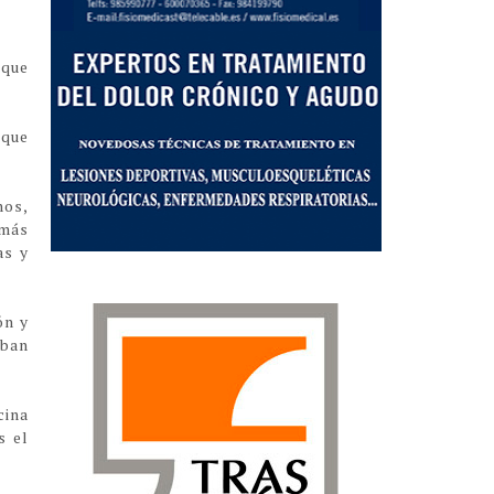
 que
 que
nos,
emás
as y
ón y
iban
cina
s el