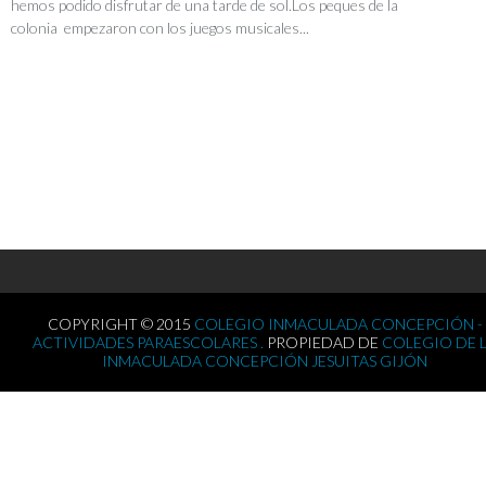
hemos podido disfrutar de una tarde de sol.Los peques de la
colonia empezaron con los juegos musicales...
COPYRIGHT © 2015
COLEGIO INMACULADA CONCEPCIÓN -
ACTIVIDADES PARAESCOLARES .
PROPIEDAD DE
COLEGIO DE 
INMACULADA CONCEPCIÓN JESUITAS GIJÓN