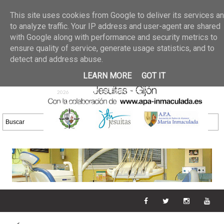
Últimas noticias
GALERIA DE FOTOS
02 jun 2026
This site uses cookies from Google to deliver its services a
30/05/2026
GALERIA
to analyze traffic. Your IP address and user-agent are shared
25 may 2026
with Google along with performance and security metrics to
DE FOTOS 23/05/2026
20 may
ensure quality of service, generate usage statistics, and to
GALERIA DE FOTOS
2026
detect and address abuse.
16/05/2026
GALERIA
11 may 2026
LEARN MORE
GOT IT
DE FOTOS 09/05/2026
28 abr
GALERIA DE FOTOS 25 Y
2026
26/04/2026