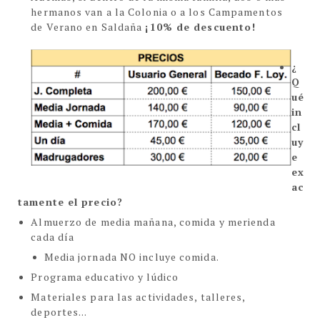
hermanos van a la Colonia o a los Campamentos
de Verano en Saldaña
¡10% de descuento!
¿
Q
ué
in
cl
uy
e
ex
ac
tamente el precio?
Almuerzo de media mañana, comida y merienda
cada día
Media jornada NO incluye comida.
Programa educativo y lúdico
Materiales para las actividades, talleres,
deportes...