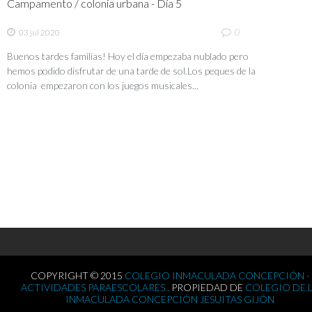
Campamento / colonia urbana - Día 5
0
03 jul 2020
Buenos tardes familias! Hoy el día empezaba nublado pero
hemos podido disfrutar de una tarde de sol.Los peques de la
colonia empezaron con los juegos musicales...
COPYRIGHT © 2015
COLEGIO INMACULADA CONCEPCIÓN -
ACTIVIDADES PARAESCOLARES .
PROPIEDAD DE
COLEGIO DE 
INMACULADA CONCEPCIÓN JESUITAS GIJÓN