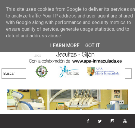
Últimas noticias
GALERIA DE FOTOS
02 jun 2026
This site uses cookies from Google to deliver its services a
30/05/2026
GALERIA
to analyze traffic. Your IP address and user-agent are shared
25 may 2026
with Google along with performance and security metrics to
DE FOTOS 23/05/2026
20 may
ensure quality of service, generate usage statistics, and to
GALERIA DE FOTOS
2026
detect and address abuse.
16/05/2026
GALERIA
11 may 2026
LEARN MORE
GOT IT
DE FOTOS 09/05/2026
28 abr
GALERIA DE FOTOS 25 Y
2026
26/04/2026