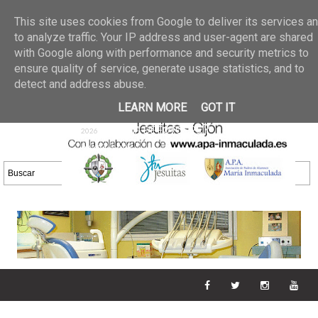
Últimas noticias
GALERIA DE FOTOS
02 jun 2026
This site uses cookies from Google to deliver its services a
30/05/2026
GALERIA
to analyze traffic. Your IP address and user-agent are shared
25 may 2026
with Google along with performance and security metrics to
DE FOTOS 23/05/2026
20 may
ensure quality of service, generate usage statistics, and to
GALERIA DE FOTOS
2026
detect and address abuse.
16/05/2026
GALERIA
11 may 2026
LEARN MORE
GOT IT
DE FOTOS 09/05/2026
28 abr
GALERIA DE FOTOS 25 Y
2026
26/04/2026