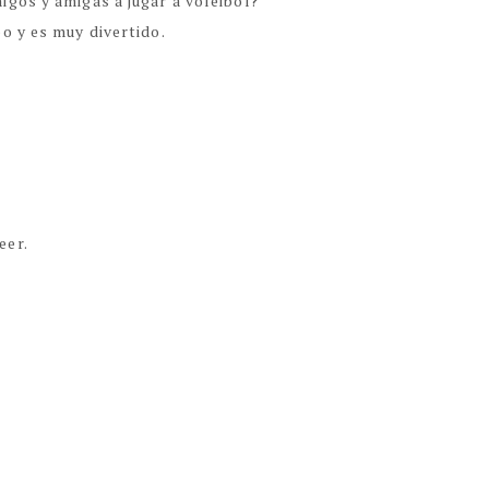
gos y amigas a jugar a voleibol?
o y es muy divertido.
eer.