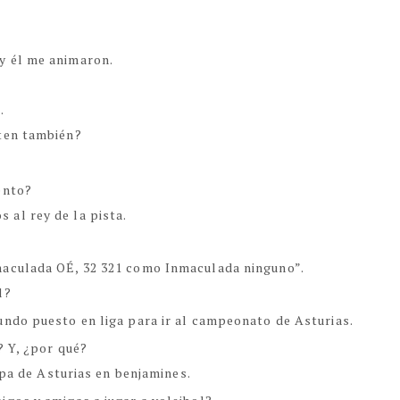
y él me animaron.
.
sten también?
ento?
al rey de la pista.
maculada OÉ, 32 321 como Inmaculada ninguno”.
l?
undo puesto en liga para ir al campeonato de Asturias.
? Y, ¿por qué?
Copa de Asturias en benjamines.