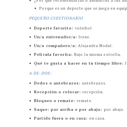
¿Por qué recomendarías o animarías a tus ami
Porque es un deporte que se juega en equip
PEQUEÑO CUESTIONARIO
Deporte favorito:
voleibol.
Un/a entrenador/a:
Irene.
Un/a compañero/a:
Alejandra Nodal.
Película favorita:
Bajo la misma estrella.
Qué te gusta a hacer en tu tiempo libre:
l
A DE-DOS:
Dedos o antebrazos:
antebrazos.
Recepción o colocar:
recepción.
Bloqueo o remate:
remate.
Saque: por arriba o por abajo:
por abajo.
Partido fuera o en casa:
en casa.