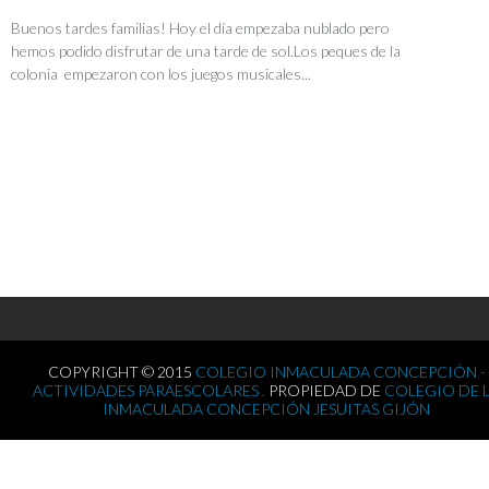
Buenos tardes familias! Hoy el día empezaba nublado pero
hemos podido disfrutar de una tarde de sol.Los peques de la
colonia empezaron con los juegos musicales...
COPYRIGHT © 2015
COLEGIO INMACULADA CONCEPCIÓN -
ACTIVIDADES PARAESCOLARES .
PROPIEDAD DE
COLEGIO DE 
INMACULADA CONCEPCIÓN JESUITAS GIJÓN