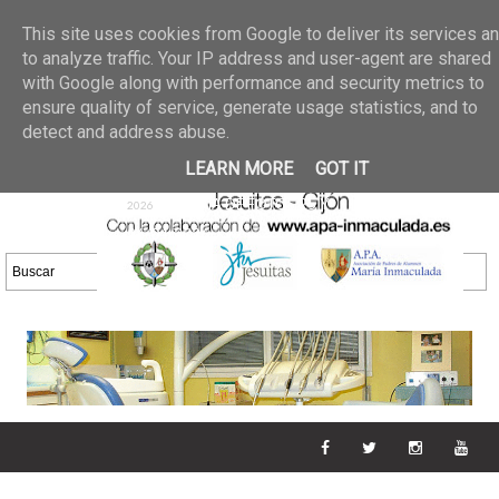
Últimas noticias
GALERIA DE FOTOS
02 jun 2026
This site uses cookies from Google to deliver its services a
30/05/2026
GALERIA
to analyze traffic. Your IP address and user-agent are shared
25 may 2026
with Google along with performance and security metrics to
DE FOTOS 23/05/2026
20 may
ensure quality of service, generate usage statistics, and to
GALERIA DE FOTOS
2026
detect and address abuse.
16/05/2026
GALERIA
11 may 2026
LEARN MORE
GOT IT
DE FOTOS 09/05/2026
28 abr
GALERIA DE FOTOS 25 Y
2026
26/04/2026