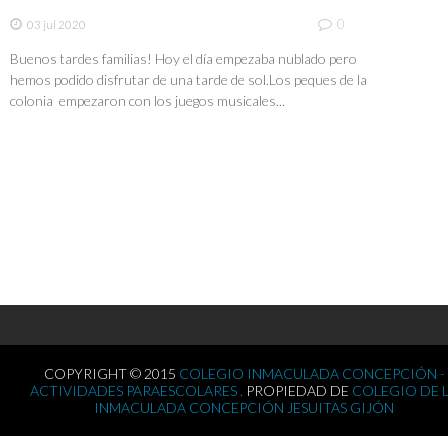
0
03 jul 2020
Buenos tardes familias! Hoy el día empezaba nublado pero
hemos podido disfrutar de una tarde de sol.Los peques de la
colonia empezaron con los juegos musicales...
COPYRIGHT © 2015
COLEGIO INMACULADA CONCEPCIÓN -
ACTIVIDADES PARAESCOLARES .
PROPIEDAD DE
COLEGIO DE 
INMACULADA CONCEPCIÓN JESUITAS GIJÓN