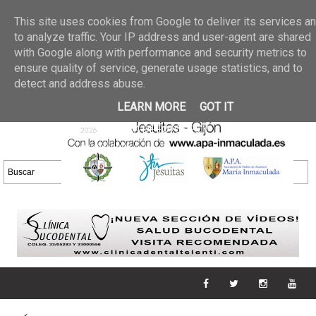
Últimas noticias
GALERIA DE FOTOS
02 jun 2026
This site uses cookies from Google to deliver its services a
30/05/2026
GALERIA
to analyze traffic. Your IP address and user-agent are shared
25 may 2026
with Google along with performance and security metrics to
DE FOTOS 23/05/2026
20 may
ensure quality of service, generate usage statistics, and to
GALERIA DE FOTOS
2026
detect and address abuse.
16/05/2026
GALERIA
11 may 2026
LEARN MORE
GOT IT
DE FOTOS 09/05/2026
28 abr
GALERIA DE FOTOS 25 Y
2026
26/04/2026