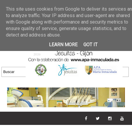
Últimas noticias
GALERIA DE FOTOS
02 jun 2026
This site uses cookies from Google to deliver its services a
30/05/2026
GALERIA
to analyze traffic. Your IP address and user-agent are shared
25 may 2026
with Google along with performance and security metrics to
DE FOTOS 23/05/2026
20 may
ensure quality of service, generate usage statistics, and to
GALERIA DE FOTOS
2026
detect and address abuse.
16/05/2026
GALERIA
11 may 2026
LEARN MORE
GOT IT
DE FOTOS 09/05/2026
28 abr
GALERIA DE FOTOS 25 Y
2026
26/04/2026