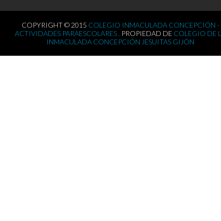
COPYRIGHT © 2015
COLEGIO INMACULADA CONCEPCIÓN -
ACTIVIDADES PARAESCOLARES .
PROPIEDAD DE
COLEGIO DE 
INMACULADA CONCEPCIÓN JESUITAS GIJÓN