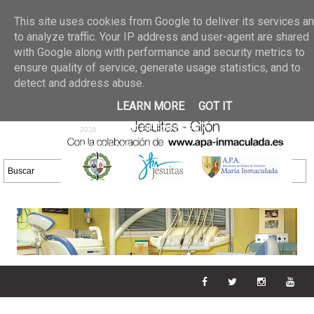
Últimas noticias
GALERIA DE FOTOS
02 jun 2026
This site uses cookies from Google to deliver its services a
30/05/2026
GALERIA
to analyze traffic. Your IP address and user-agent are shared
25 may 2026
with Google along with performance and security metrics to
DE FOTOS 23/05/2026
20 may
ensure quality of service, generate usage statistics, and to
GALERIA DE FOTOS
2026
detect and address abuse.
16/05/2026
GALERIA
11 may 2026
LEARN MORE
GOT IT
DE FOTOS 09/05/2026
28 abr
GALERIA DE FOTOS 25 Y
2026
26/04/2026