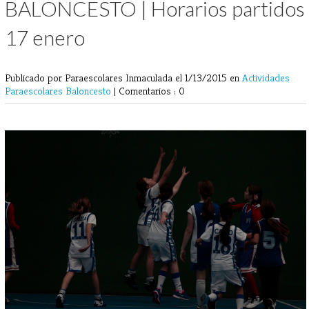
BALONCESTO | Horarios partidos
17 enero
Publicado por Paraescolares Inmaculada
el 1/13/2015 en
Actividades
Paraescolares
Baloncesto
|
Comentarios : 0