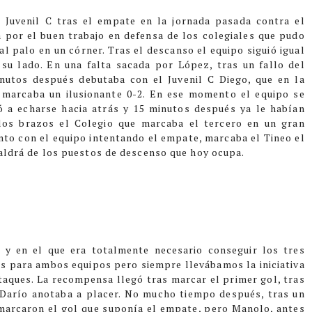
 Juvenil C tras el empate en la jornada pasada contra el
por el buen trabajo en defensa de los colegiales que pudo
al palo en un córner. Tras el descanso el equipo siguió igual
su lado. En una falta sacada por López, tras un fallo del
inutos después debutaba con el Juvenil C Diego, que en la
 marcaba un ilusionante 0-2. En ese momento el equipo se
ó a echarse hacia atrás y 15 minutos después ya le habían
 los brazos el Colegio que marcaba el tercero en un gran
ento con el equipo intentando el empate, marcaba el Tineo el
saldrá de los puestos de descenso que hoy ocupa.
o y en el que era totalmente necesario conseguir los tres
s para ambos equipos pero siempre llevábamos la iniciativa
taques. La recompensa llegó tras marcar el primer gol, tras
Darío anotaba a placer. No mucho tiempo después, tras un
 marcaron el gol que suponía el empate, pero Manolo, antes