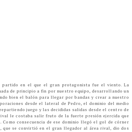
 partido en el que el gran protagonista fue el viento.
La
nada de principio a fin por nuestro equipo, desarrollando un
do bien el balón para llegar por bandas y crear a nuestro
poraciones desde el lateral de Pedro, el dominio del medio
repartiendo juego y las
decididas
salidas desde el centro de
rival le costaba salir
fruto de
la fuerte presión ejercida
que
a
.
Como cons
e
cuencia de
e
se dominio llegó el gol
de córner
 que se convirtió en el gran llegador al área rival
,
dio dos