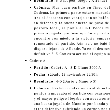
Resultado:
5-3 (López, Diego y Allende)
Crónica:
Muy buen partido en Tineo del
Codema. La primera parte estuvo marcada 
irse al descanso con ventaja con un balón 
en defensa y la buena suerte se puso de 
portero local, se ponía el 0-1. Pocos m
primera jugada que tuvo opción a puerta
encontró con miedo a la victoria, empez
remontado el partido. Aún así, no bajó
disparo lejano de Allende. Ya en el descu
definitivo 5-3.
Con esta actitud el equipo 
Cadete A
Partido:
Cadete A - S.D. Llano 2000 A
Fecha:
sábado 15 noviembre 11:30h
Resultado:
4-3 (Darío y Manolo 3)
Crónica:
Partido contra un rival direct
puntos. Empezaba el partido con ocasione
y el mayor peligro llegaba con nuestros a
una buena jugada de Manolo por banda y 
error defensivo cubriendo un corner, nos