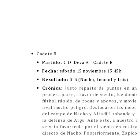
Cadete B
Partido:
C.D. Deva A - Cadete B
Fecha:
sábado 15 noviembre 15:45h
Resultado:
3-3 (Nacho, Imanol y Luis)
Crónica:
Justo reparto de puntos en un
primera parte, a favor de viento, fue domi
fútbol rápido, de toque y apoyos
,
y movien
rival mucho peligro.
Destacaron las incor
del campo de Nacho y Altadill robando y 
la defensa de Argü.
Ante esto, a nuestro
se v
eía
favorecid
a
por el viento
en contr
directo
de Nacho.
Posteriormente, Zapico,