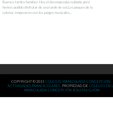
Buenos tardes familias! Hoy el día empezaba nublado pero
hemos podido disfrutar de una tarde de sol.Los peques de la
colonia empezaron con los juegos musicales...
COPYRIGHT © 2015
COLEGIO INMACULADA CONCEPCIÓN -
ACTIVIDADES PARAESCOLARES .
PROPIEDAD DE
COLEGIO DE 
INMACULADA CONCEPCIÓN JESUITAS GIJÓN