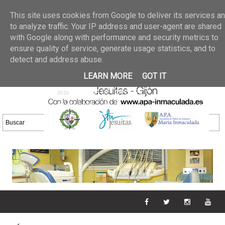
Últimas noticias
GALERIA DE FOTOS
02 jun 2026
This site uses cookies from Google to deliver its services a
30/05/2026
GALERIA
to analyze traffic. Your IP address and user-agent are shared
25 may 2026
with Google along with performance and security metrics to
DE FOTOS 23/05/2026
20 may
ensure quality of service, generate usage statistics, and to
GALERIA DE FOTOS
2026
detect and address abuse.
16/05/2026
GALERIA
11 may 2026
LEARN MORE
GOT IT
DE FOTOS 09/05/2026
28 abr
GALERIA DE FOTOS 25 Y
2026
26/04/2026