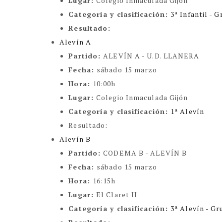
Lugar:
Colegio Inmaculada Gijón
Categoría y clasificación
:
3ª Infantil - 
Resultado:
Alevín A
Partido:
ALEVÍN A - U.D. LLANERA
Fecha:
sábado 15 marzo
Hora:
10:00h
Lugar:
Colegio Inmaculada Gijón
Categoría y clasificación
:
1ª Alevín
Resultado:
Alevín B
Partido:
CODEMA B - ALEVÍN B
Fecha:
sábado 15 marzo
Hora:
16:15h
Lugar:
El Claret II
Categoría y clasificación
:
3ª Alevín - Gr