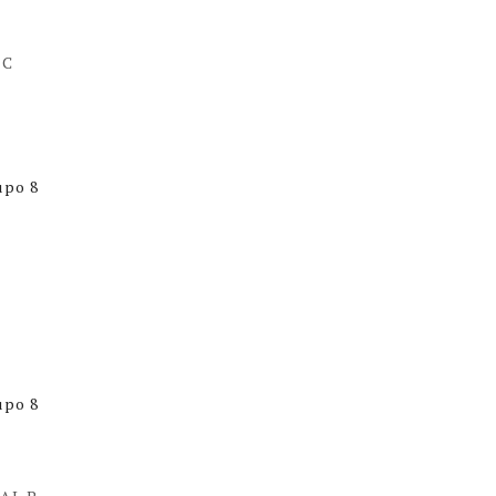
 C
upo 8
upo 8