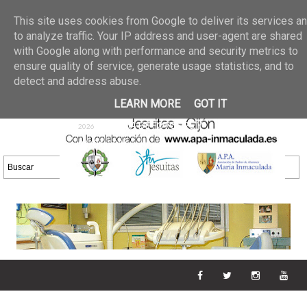
Últimas noticias
GALERIA DE FOTOS
02 jun 2026
This site uses cookies from Google to deliver its services a
30/05/2026
GALERIA
to analyze traffic. Your IP address and user-agent are shared
25 may 2026
with Google along with performance and security metrics to
DE FOTOS 23/05/2026
20 may
ensure quality of service, generate usage statistics, and to
GALERIA DE FOTOS
2026
detect and address abuse.
16/05/2026
GALERIA
11 may 2026
LEARN MORE
GOT IT
DE FOTOS 09/05/2026
28 abr
GALERIA DE FOTOS 25 Y
2026
26/04/2026