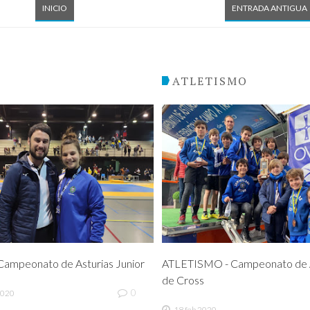
INICIO
ENTRADA ANTIGUA
O
ATLETISMO
ampeonato de Asturias Junior
ATLETISMO - Campeonato de A
de Cross
0
2020
18 feb 2020