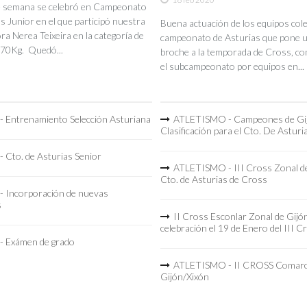
de semana se celebró en Campeonato
s Junior en el que participó nuestra
Buena actuación de los equipos coleg
a Nerea Teixeira en la categoría de
campeonato de Asturias que pone 
70Kg. Quedó...
broche a la temporada de Cross, co
el subcampeonato por equipos en...
 Entrenamiento Selección Asturiana
ATLETISMO - Campeones de Gi
Clasificación para el Cto. De Asturi
 Cto. de Asturias Senior
ATLETISMO - III Cross Zonal de
Cto. de Asturias de Cross
 Incorporación de nuevas
s
II Cross Esconlar Zonal de Gijó
celebración el 19 de Enero del III C
 Exámen de grado
ATLETISMO - II CROSS Comarc
Gijón/Xixón