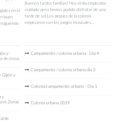
Buenos tardes familias! Hoy el día empezaba
nublado pero hemos podido disfrutar de una
iales en el
tarde de sol.Los peques de la colonia
un buen
empezaron con los juegos musicales...
nsiguiendo
jón y
Campamento / colonia urbana - Día 4
as de cross.
Campamento / colonia urbana día 3
 Gijón y
Colonia/campamento urbano - Día 1
n y
ross Zonal.
Colonia urbana 2019
al de