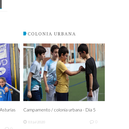
COLONIA URBANA
sturias
Campamento / colonia urbana - Día 5
0
03 jul 2020
0