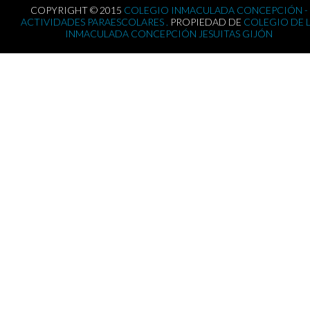
COPYRIGHT © 2015
COLEGIO INMACULADA CONCEPCIÓN -
ACTIVIDADES PARAESCOLARES .
PROPIEDAD DE
COLEGIO DE 
INMACULADA CONCEPCIÓN JESUITAS GIJÓN