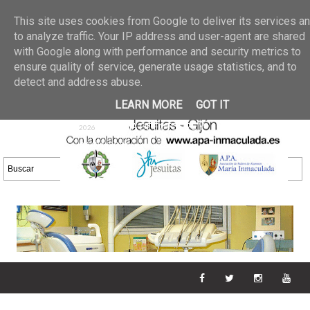
Últimas noticias
GALERIA DE FOTOS
02 jun 2026
This site uses cookies from Google to deliver its services a
30/05/2026
GALERIA
to analyze traffic. Your IP address and user-agent are shared
25 may 2026
with Google along with performance and security metrics to
DE FOTOS 23/05/2026
20 may
ensure quality of service, generate usage statistics, and to
GALERIA DE FOTOS
2026
detect and address abuse.
16/05/2026
GALERIA
11 may 2026
LEARN MORE
GOT IT
DE FOTOS 09/05/2026
28 abr
GALERIA DE FOTOS 25 Y
2026
26/04/2026