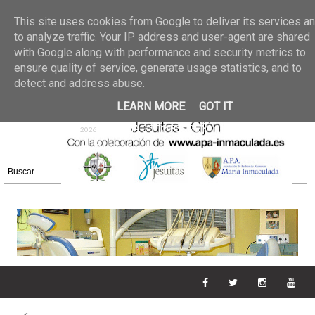
Últimas noticias
GALERIA DE FOTOS
02 jun 2026
This site uses cookies from Google to deliver its services a
30/05/2026
GALERIA
to analyze traffic. Your IP address and user-agent are shared
25 may 2026
with Google along with performance and security metrics to
DE FOTOS 23/05/2026
20 may
ensure quality of service, generate usage statistics, and to
GALERIA DE FOTOS
2026
detect and address abuse.
16/05/2026
GALERIA
11 may 2026
LEARN MORE
GOT IT
DE FOTOS 09/05/2026
28 abr
GALERIA DE FOTOS 25 Y
2026
26/04/2026