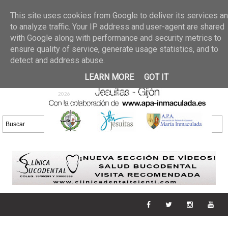
Últimas noticias
GALERIA DE FOTOS
02 jun 2026
This site uses cookies from Google to deliver its services a
30/05/2026
GALERIA
to analyze traffic. Your IP address and user-agent are shared
25 may 2026
with Google along with performance and security metrics to
DE FOTOS 23/05/2026
20 may
ensure quality of service, generate usage statistics, and to
GALERIA DE FOTOS
2026
detect and address abuse.
16/05/2026
GALERIA
11 may 2026
LEARN MORE
GOT IT
DE FOTOS 09/05/2026
28 abr
GALERIA DE FOTOS 25 Y
2026
26/04/2026