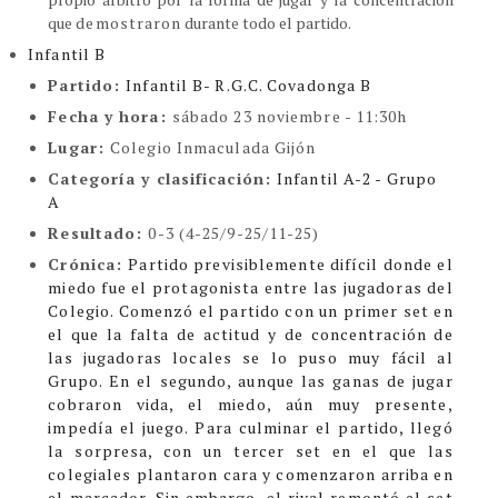
que
demostraron
durante todo el partido.
Infantil B
Partido:
Infantil B- R.G.C. Covadonga B
Fecha y hora:
sábado 23 noviembre - 11:30h
Lugar:
Colegio Inmaculada Gijón
Categoría y clasificación
:
Infantil A-2 - Grupo
A
Resultado:
0-3 (4-25/9-25/11-25)
Crónica:
Partido previsiblemente difícil donde el
miedo fue el protagonista entre las jugadoras del
Colegio.
Comenzó el partido con un primer set en
el que la falta de actitud y de concentración de
las jugadoras locales se lo puso muy fácil al
Grupo.
En el segundo, aunque las ganas de jugar
cobraron vida, el miedo, aún muy presente,
impedía el juego.
Para culminar el partido, llegó
la sorpresa, con un tercer set en el que las
colegiales plantaron cara y comenzaron arriba en
el marcador. Sin embargo, el rival remontó el set