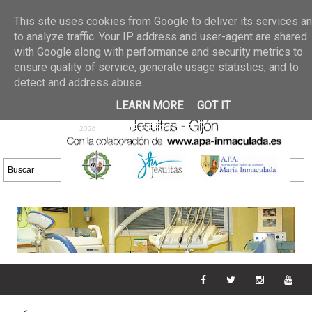
Últimas noticias
GALERIA DE FOTOS
02 jun 2026
This site uses cookies from Google to deliver its services a
30/05/2026
GALERIA
to analyze traffic. Your IP address and user-agent are shared
25 may 2026
with Google along with performance and security metrics to
DE FOTOS 23/05/2026
20 may
ensure quality of service, generate usage statistics, and to
GALERIA DE FOTOS
2026
detect and address abuse.
16/05/2026
GALERIA
11 may 2026
LEARN MORE
GOT IT
DE FOTOS 09/05/2026
28 abr
GALERIA DE FOTOS 25 Y
2026
26/04/2026