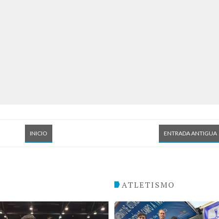
INICIO
ENTRADA ANTIGUA
O
ATLETISMO