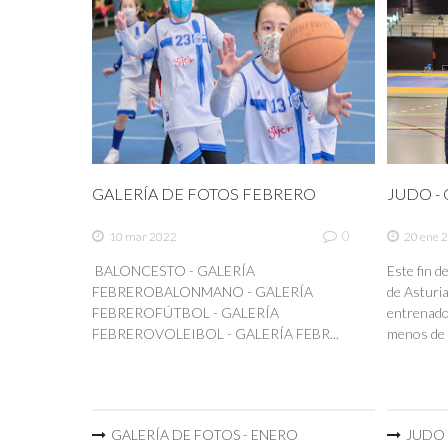
GALERÍA DE FOTOS FEBRERO
JUDO - C
0
10 mar 2022
20 ene 
BALONCESTO - GALERÍA
Este fin 
FEBREROBALONMANO - GALERÍA
de Asturia
FEBREROFÚTBOL - GALERÍA
entrenador
FEBREROVOLEIBOL - GALERÍA FEBR...
menos de 
GALERÍA DE FOTOS - ENERO
JUDO -