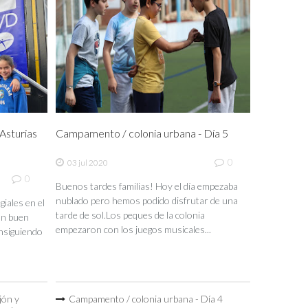
sturias
Campamento / colonia urbana - Día 5
0
03 jul 2020
0
Buenos tardes familias! Hoy el día empezaba
nublado pero hemos podido disfrutar de una
iales en el
tarde de sol.Los peques de la colonia
un buen
empezaron con los juegos musicales...
nsiguiendo
jón y
Campamento / colonia urbana - Día 4