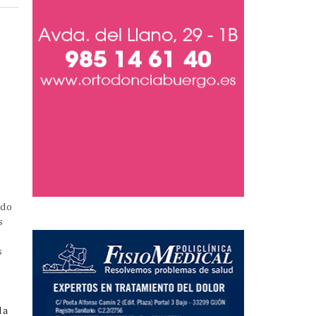
ado
s
s
la