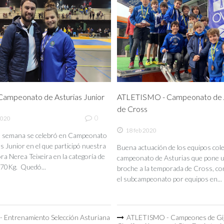
ampeonato de Asturias Junior
ATLETISMO - Campeonato de A
de Cross
0
2020
18 feb 2020
de semana se celebró en Campeonato
s Junior en el que participó nuestra
Buena actuación de los equipos coleg
a Nerea Teixeira en la categoría de
campeonato de Asturias que pone 
70Kg. Quedó...
broche a la temporada de Cross, co
el subcampeonato por equipos en...
 Entrenamiento Selección Asturiana
ATLETISMO - Campeones de Gi