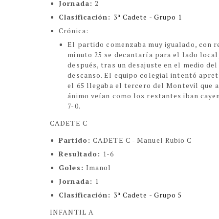
Jornada:
2
Clasificación:
3ª Cadete - Grupo 1
Crónica:
El partido comenzaba muy igualado, con r
minuto 25 se decantaría para el lado local,
después, tras un desajuste en el medio del
descanso. El equipo colegial intentó apret
el 65 llegaba el tercero del Montevil que 
ánimo veían como los restantes iban cayen
7-0.
CADETE C
Partido:
CADETE C - Manuel Rubio C
Resultado:
1-6
Goles:
Imanol
Jornada:
1
Clasificación:
3ª Cadete - Grupo 5
INFANTIL A