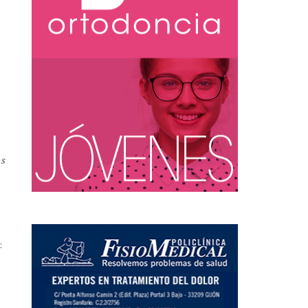
os
o: