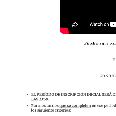
Pincha aquí pa
P
CONDIC
________________________
EL PERÍODO DE INSCRIPCIÓN INICIAL SERÁ DE
LAS 23:59.
Para los turnos
que se completen
en ese períod
los siguiente criterios: