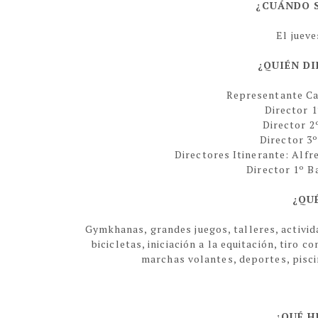
¿CUÁNDO 
El jueve
¿QUIÉN D
Representante C
Director 1
Director 2
Director 3
Directores Itinerante: Alf
Director 1º B
¿QU
Gymkhanas, grandes juegos, talleres, activida
bicicletas, iniciación a la equitación, tiro 
marchas volantes, deportes, piscin
¿QUÉ H