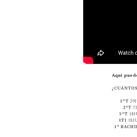
Aquí pued
¿CUÁNTOS
1ºT
29J
2ºT
7J
3ºT
18J
ITI
18JU
1º BACHI