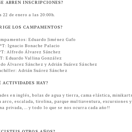
SE ABREN INSCRIPCIONES?
s 22 de enero a las 20:00h.
IRIGE LOS CAMPAMENTOS?
ampamentos: Eduardo Jiménez Gafo
ºT: Ignacio Bonache Palacio
ºT: Alfredo Álvarez Sánchez
ºT: Eduardo Vallina González
redo Álvarez Sánchez y Adrián Suárez Sánchez
achiller: Adrián Suárez Sánchez
É ACTIVIDADES HAY?
des en inglés, bolas de agua y tierra, cama elástica, minikart
con arco, escalada, tirolina, parque multiaventura, excursiones y
a privada, ... y todo lo que se nos ocurra cada año!!
ICISTEIS OTROS AÑOS?