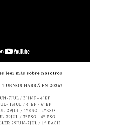
es leer más sobre nosotros
 TURNOS HABRÁ EN 2026?
UN-7JUL / 3ºINF - 4ºEP
UL- 18JUL / 4ºEP - 6ºEP
UL-29JUL / 1ºESO - 2ºESO
L-29JUL / 3ºESO - 4º ESO
LLER
29JUN-7JUL / 1º BACH