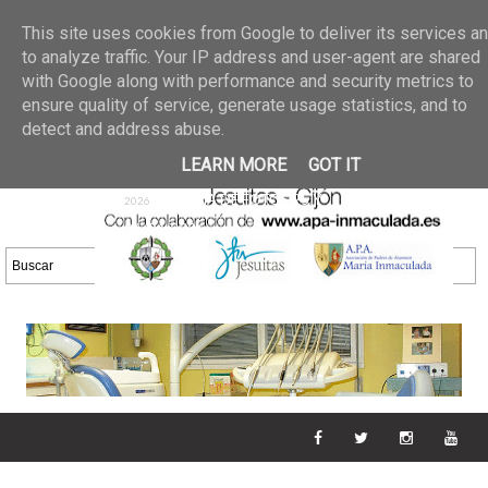
Últimas noticias
GALERIA DE FOTOS
02 jun 2026
This site uses cookies from Google to deliver its services a
30/05/2026
GALERIA
to analyze traffic. Your IP address and user-agent are shared
25 may 2026
with Google along with performance and security metrics to
DE FOTOS 23/05/2026
20 may
ensure quality of service, generate usage statistics, and to
GALERIA DE FOTOS
2026
detect and address abuse.
16/05/2026
GALERIA
11 may 2026
LEARN MORE
GOT IT
DE FOTOS 09/05/2026
28 abr
GALERIA DE FOTOS 25 Y
2026
26/04/2026