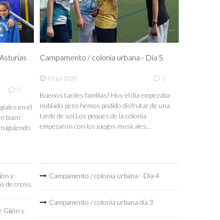
sturias
Campamento / colonia urbana - Día 5
0
03 jul 2020
0
Buenos tardes familias! Hoy el día empezaba
nublado pero hemos podido disfrutar de una
iales en el
tarde de sol.Los peques de la colonia
un buen
empezaron con los juegos musicales...
nsiguiendo
jón y
Campamento / colonia urbana - Día 4
as de cross.
Campamento / colonia urbana día 3
 Gijón y