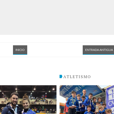
INICIO
ENTRADA ANTIGUA
O
ATLETISMO