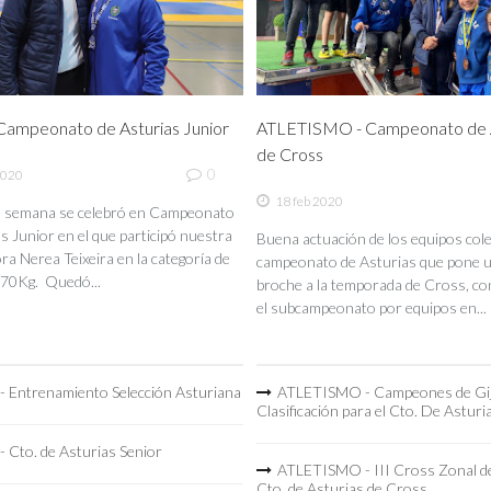
ampeonato de Asturias Junior
ATLETISMO - Campeonato de A
de Cross
0
2020
18 feb 2020
de semana se celebró en Campeonato
s Junior en el que participó nuestra
Buena actuación de los equipos coleg
a Nerea Teixeira en la categoría de
campeonato de Asturias que pone 
70Kg. Quedó...
broche a la temporada de Cross, co
el subcampeonato por equipos en...
 Entrenamiento Selección Asturiana
ATLETISMO - Campeones de Gi
Clasificación para el Cto. De Asturi
 Cto. de Asturias Senior
ATLETISMO - III Cross Zonal de
Cto. de Asturias de Cross