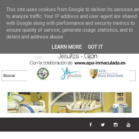
Últimas noticias
GALERIA DE FOTOS
02 jun 2026
This site uses cookies from Google to deliver its services a
30/05/2026
GALERIA
to analyze traffic. Your IP address and user-agent are shared
25 may 2026
with Google along with performance and security metrics to
DE FOTOS 23/05/2026
20 may
ensure quality of service, generate usage statistics, and to
GALERIA DE FOTOS
2026
detect and address abuse.
16/05/2026
GALERIA
11 may 2026
LEARN MORE
GOT IT
DE FOTOS 09/05/2026
28 abr
GALERIA DE FOTOS 25 Y
2026
26/04/2026