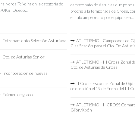
a Nerea Teixeira en la categoría de
campeonato de Asturias que pone 
70Kg. Quedó...
broche a la temporada de Cross, co
el subcampeonato por equipos en...
 Entrenamiento Selección Asturiana
ATLETISMO - Campeones de Gi
Clasificación para el Cto. De Asturi
 Cto. de Asturias Senior
ATLETISMO - III Cross Zonal de
Cto. de Asturias de Cross
 Incorporación de nuevas
s
II Cross Esconlar Zonal de Gijó
celebración el 19 de Enero del III C
 Exámen de grado
ATLETISMO - II CROSS Comarc
Gijón/Xixón