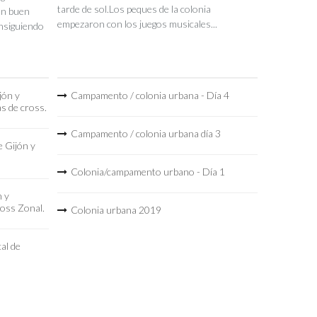
tarde de sol.Los peques de la colonia
un buen
empezaron con los juegos musicales...
nsiguiendo
jón y
Campamento / colonia urbana - Día 4
as de cross.
Campamento / colonia urbana día 3
 Gijón y
Colonia/campamento urbano - Día 1
n y
ross Zonal.
Colonia urbana 2019
al de