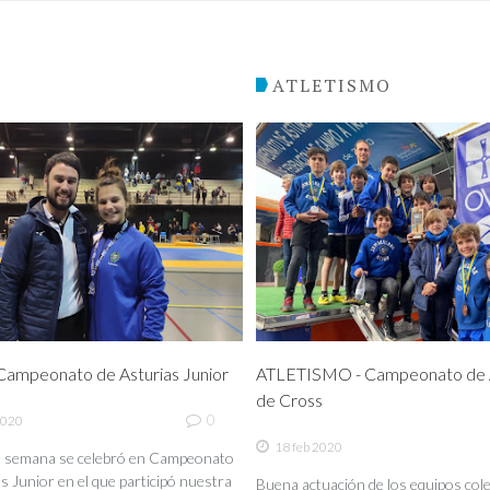
O
ATLETISMO
ampeonato de Asturias Junior
ATLETISMO - Campeonato de A
de Cross
0
2020
18 feb 2020
de semana se celebró en Campeonato
s Junior en el que participó nuestra
Buena actuación de los equipos coleg