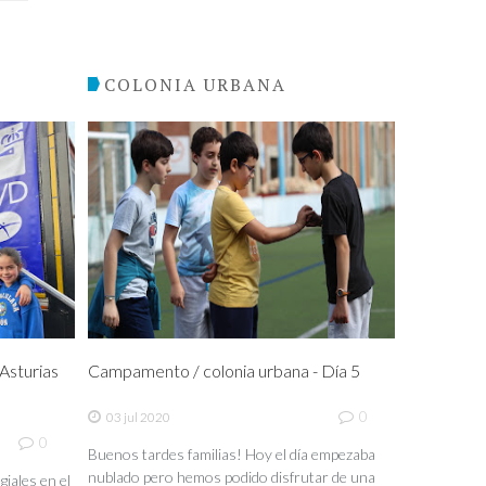
COLONIA URBANA
sturias
Campamento / colonia urbana - Día 5
0
03 jul 2020
0
Buenos tardes familias! Hoy el día empezaba
nublado pero hemos podido disfrutar de una
iales en el