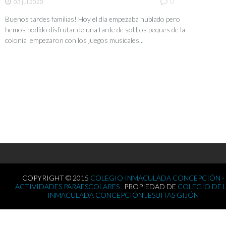
0
03 jul 2020
Buenos tardes familias! Hoy el día empezaba nublado pero
hemos podido disfrutar de una tarde de sol.Los peques de la
colonia empezaron con los juegos musicales...
COPYRIGHT © 2015
COLEGIO INMACULADA CONCEPCIÓN -
ACTIVIDADES PARAESCOLARES .
PROPIEDAD DE
COLEGIO DE 
INMACULADA CONCEPCIÓN JESUITAS GIJÓN