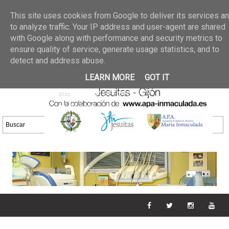
Últimas noticias
GALERIA DE FOTOS
02 jun 2026
This site uses cookies from Google to deliver its services a
30/05/2026
GALERIA
to analyze traffic. Your IP address and user-agent are shared
25 may 2026
with Google along with performance and security metrics to
DE FOTOS 23/05/2026
20 may
ensure quality of service, generate usage statistics, and to
GALERIA DE FOTOS
2026
detect and address abuse.
16/05/2026
GALERIA
11 may 2026
LEARN MORE
GOT IT
DE FOTOS 09/05/2026
28 abr
GALERIA DE FOTOS 25 Y
2026
26/04/2026