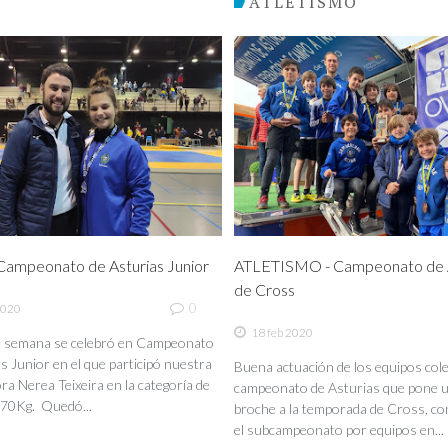
O
ATLETISMO
ampeonato de Asturias Junior
ATLETISMO - Campeonato de A
de Cross
0
2020
18 feb 2020
de semana se celebró en Campeonato
s Junior en el que participó nuestra
Buena actuación de los equipos coleg
a Nerea Teixeira en la categoría de
campeonato de Asturias que pone 
70Kg. Quedó...
broche a la temporada de Cross, co
el subcampeonato por equipos en...