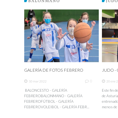
BALONMANO
JUD
GALERÍA DE FOTOS FEBRERO
JUDO - C
0
10 mar 2022
20 ene 
BALONCESTO - GALERÍA
Este fin 
FEBREROBALONMANO - GALERÍA
de Asturia
FEBREROFÚTBOL - GALERÍA
entrenador
FEBREROVOLEIBOL - GALERÍA FEBR...
menos de 