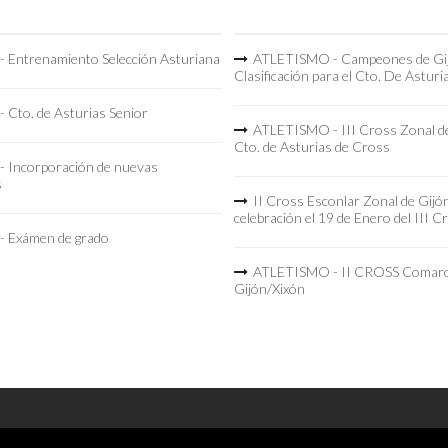
 Entrenamiento Selección Asturiana
ATLETISMO - Campeones de Gi
Clasificación para el Cto. De Asturi
 Cto. de Asturias Senior
ATLETISMO - III Cross Zonal de
Cto. de Asturias de Cross
 Incorporación de nuevas
s
II Cross Esconlar Zonal de Gijó
celebración el 19 de Enero del III C
 Exámen de grado
ATLETISMO - II CROSS Comarc
Gijón/Xixón