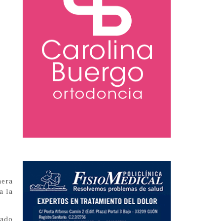
mera
a la
nado