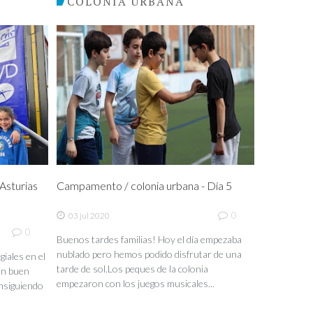
COLONIA URBANA
sturias
Campamento / colonia urbana - Día 5
0
03 jul 2020
0
Buenos tardes familias! Hoy el día empezaba
nublado pero hemos podido disfrutar de una
iales en el
tarde de sol.Los peques de la colonia
un buen
empezaron con los juegos musicales...
nsiguiendo