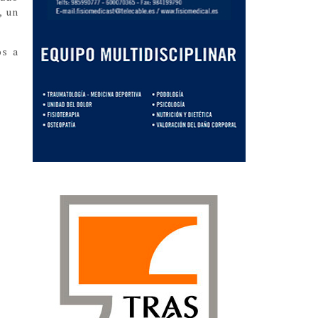
, un
os a