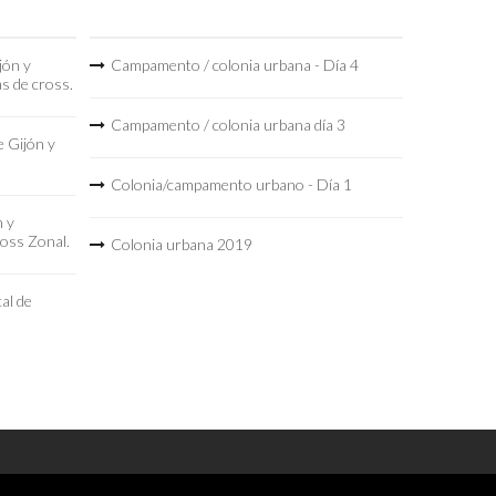
jón y
Campamento / colonia urbana - Día 4
as de cross.
Campamento / colonia urbana día 3
 Gijón y
Colonia/campamento urbano - Día 1
n y
ross Zonal.
Colonia urbana 2019
al de