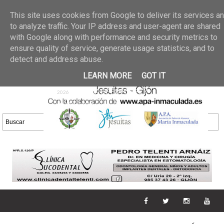
Últimas noticias
GALERIA DE FOTOS
02 jun 2026
This site uses cookies from Google to deliver its services a
30/05/2026
GALERIA
to analyze traffic. Your IP address and user-agent are shared
25 may 2026
with Google along with performance and security metrics to
DE FOTOS 23/05/2026
20 may
ensure quality of service, generate usage statistics, and to
GALERIA DE FOTOS
2026
detect and address abuse.
16/05/2026
GALERIA
11 may 2026
LEARN MORE
GOT IT
DE FOTOS 09/05/2026
28 abr
GALERIA DE FOTOS 25 Y
2026
26/04/2026