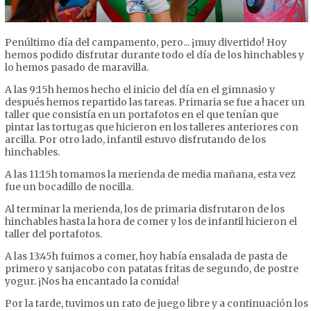
Penúltimo día del campamento, pero... ¡muy divertido! Hoy
hemos podido disfrutar durante todo el día de los hinchables y
lo hemos pasado de maravilla.
A las 9:15h hemos hecho el inicio del día en el gimnasio y
después hemos repartido las tareas. Primaria se fue a hacer un
taller que consistía en un portafotos en el que tenían que
pintar las tortugas que hicieron en los talleres anteriores con
arcilla. Por otro lado, infantil estuvo disfrutando de los
hinchables.
A las 11:15h tomamos la merienda de media mañana, esta vez
fue un bocadillo de nocilla.
Al terminar la merienda, los de primaria disfrutaron de los
hinchables hasta la hora de comer y los de infantil hicieron el
taller del portafotos.
A las 13:45h fuimos a comer, hoy había ensalada de pasta de
primero y sanjacobo con patatas fritas de segundo, de postre
yogur. ¡Nos ha encantado la comida!
Por la tarde, tuvimos un rato de juego libre y a continuación los