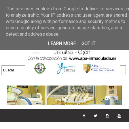
Últimas noticias
GALERIA DE FOTOS
02 jun 2026
This site uses cookies from Google to deliver its services a
30/05/2026
GALERIA
to analyze traffic. Your IP address and user-agent are shared
25 may 2026
with Google along with performance and security metrics to
DE FOTOS 23/05/2026
20 may
ensure quality of service, generate usage statistics, and to
GALERIA DE FOTOS
2026
detect and address abuse.
16/05/2026
GALERIA
11 may 2026
LEARN MORE
GOT IT
DE FOTOS 09/05/2026
28 abr
GALERIA DE FOTOS 25 Y
2026
26/04/2026