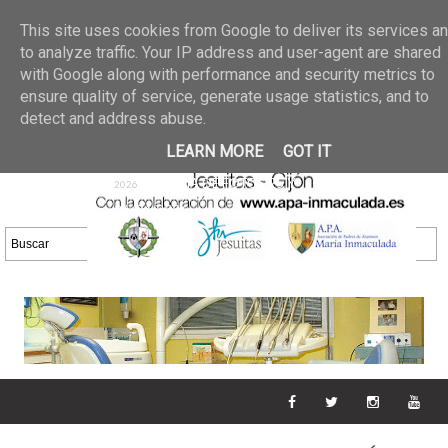
Últimas noticias
GALERIA DE FOTOS
02 jun 2026
This site uses cookies from Google to deliver its services a
30/05/2026
GALERIA
to analyze traffic. Your IP address and user-agent are shared
25 may 2026
with Google along with performance and security metrics to
DE FOTOS 23/05/2026
20 may
ensure quality of service, generate usage statistics, and to
GALERIA DE FOTOS
2026
detect and address abuse.
16/05/2026
GALERIA
11 may 2026
LEARN MORE
GOT IT
DE FOTOS 09/05/2026
28 abr
GALERIA DE FOTOS 25 Y
2026
26/04/2026