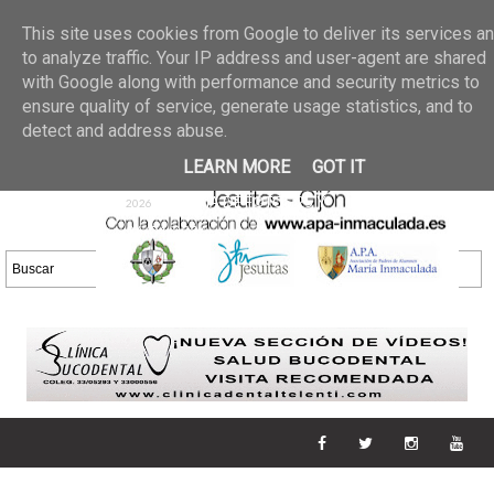
Últimas noticias
GALERIA DE FOTOS
02 jun 2026
This site uses cookies from Google to deliver its services a
30/05/2026
GALERIA
to analyze traffic. Your IP address and user-agent are shared
25 may 2026
with Google along with performance and security metrics to
DE FOTOS 23/05/2026
20 may
ensure quality of service, generate usage statistics, and to
GALERIA DE FOTOS
2026
detect and address abuse.
16/05/2026
GALERIA
11 may 2026
LEARN MORE
GOT IT
DE FOTOS 09/05/2026
28 abr
GALERIA DE FOTOS 25 Y
2026
26/04/2026